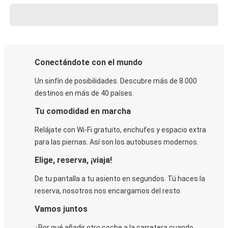
Conectándote con el mundo
Un sinfín de posibilidades. Descubre más de 8.000
destinos en más de 40 países.
Tu comodidad en marcha
Relájate con Wi-Fi gratuito, enchufes y espacio extra
para las piernas. Así son los autobuses modernos.
Elige, reserva, ¡viaja!
De tu pantalla a tu asiento en segundos. Tú haces la
reserva, nosotros nos encargamos del resto.
Vamos juntos
¿Por qué añadir otro coche a la carretera cuando