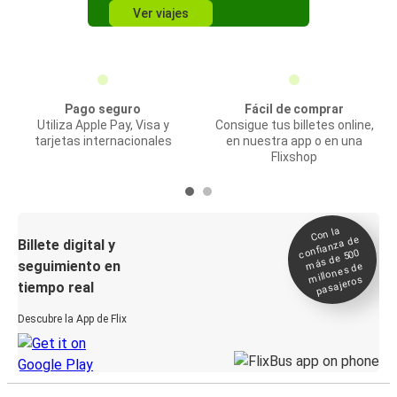
Ver viajes
Pago seguro
Fácil de comprar
Utiliza Apple Pay, Visa y
Consigue tus billetes online,
tarjetas internacionales
en nuestra app o en una
Flixshop
Con la
confianza de
Billete digital y
más de 500
seguimiento en
millones de
pasajeros
tiempo real
Descubre la App de Flix