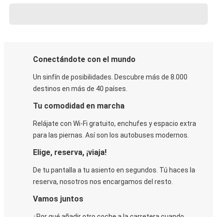
Conectándote con el mundo
Un sinfín de posibilidades. Descubre más de 8.000
destinos en más de 40 países.
Tu comodidad en marcha
Relájate con Wi-Fi gratuito, enchufes y espacio extra
para las piernas. Así son los autobuses modernos.
Elige, reserva, ¡viaja!
De tu pantalla a tu asiento en segundos. Tú haces la
reserva, nosotros nos encargamos del resto.
Vamos juntos
¿Por qué añadir otro coche a la carretera cuando