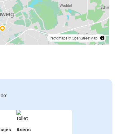
Protomaps
©
OpenStreetMap
odo:
pajes
Aseos