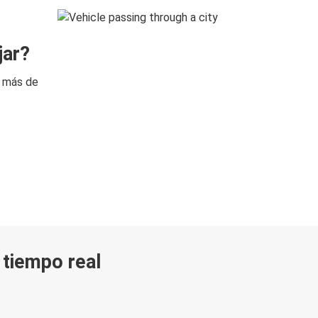
jar?
n más de
n tiempo real