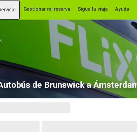
Gestionar mi reserva
Sigue tu viaje
Ayuda
Servicio
k
Autobús de Brunswick a Ámsterda