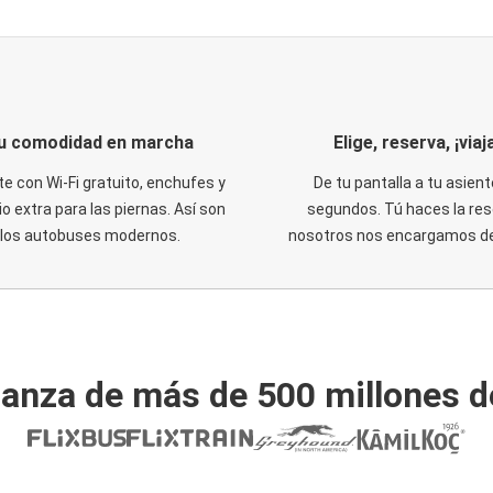
u comodidad en marcha
Elige, reserva, ¡viaja
te con Wi-Fi gratuito, enchufes y
De tu pantalla a tu asient
o extra para las piernas. Así son
segundos. Tú haces la res
los autobuses modernos.
nosotros nos encargamos del
ianza de más de 500 millones d