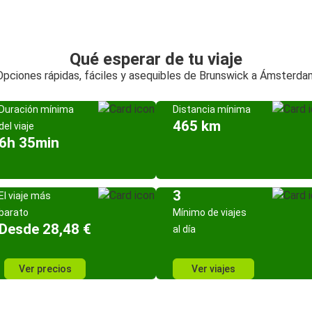
Qué esperar de tu viaje
Opciones rápidas, fáciles y asequibles de Brunswick a Ámsterda
Duración mínima
Distancia mínima
465 km
del viaje
6h 35min
3
El viaje más
barato
Mínimo de viajes
Desde 28,48 €
al día
Ver precios
Ver viajes