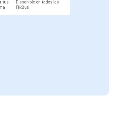
r tus
Disponible en todos los
rma
FlixBus