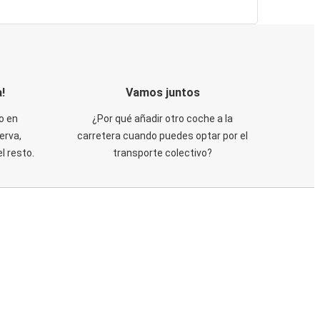
!
Vamos juntos
o en
¿Por qué añadir otro coche a la
erva,
carretera cuando puedes optar por el
 resto.
transporte colectivo?