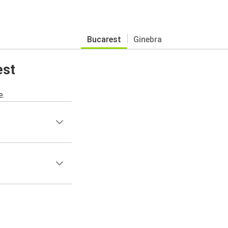
Bucarest
Ginebra
est
e.