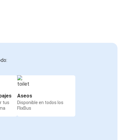
odo:
pajes
Aseos
r tus
Disponible en todos los
rma
FlixBus