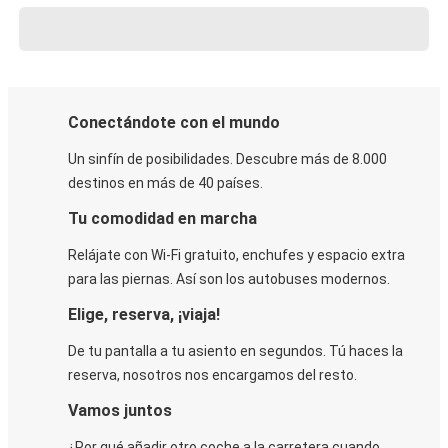
Conectándote con el mundo
Un sinfín de posibilidades. Descubre más de 8.000
destinos en más de 40 países.
Tu comodidad en marcha
Relájate con Wi-Fi gratuito, enchufes y espacio extra
para las piernas. Así son los autobuses modernos.
Elige, reserva, ¡viaja!
De tu pantalla a tu asiento en segundos. Tú haces la
reserva, nosotros nos encargamos del resto.
Vamos juntos
¿Por qué añadir otro coche a la carretera cuando