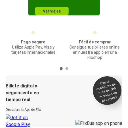
Ver viajes
Pago seguro
Fácil de comprar
Utiliza Apple Pay, Visa y
Consigue tus billetes online,
tarjetas internacionales
en nuestra app o en una
Flixshop
Con la
confianza de
Billete digital y
más de 500
seguimiento en
millones de
pasajeros
tiempo real
Descubre la App de Flix