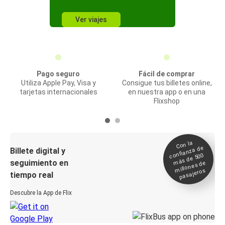
Ver viajes
Pago seguro
Fácil de comprar
Utiliza Apple Pay, Visa y
Consigue tus billetes online,
tarjetas internacionales
en nuestra app o en una
Flixshop
Con la
confianza de
Billete digital y
más de 500
seguimiento en
millones de
pasajeros
tiempo real
Descubre la App de Flix