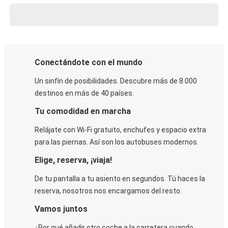
Conectándote con el mundo
Un sinfín de posibilidades. Descubre más de 8.000
destinos en más de 40 países.
Tu comodidad en marcha
Relájate con Wi-Fi gratuito, enchufes y espacio extra
para las piernas. Así son los autobuses modernos.
Elige, reserva, ¡viaja!
De tu pantalla a tu asiento en segundos. Tú haces la
reserva, nosotros nos encargamos del resto.
Vamos juntos
¿Por qué añadir otro coche a la carretera cuando