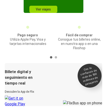
Ver viajes
Pago seguro
Fácil de comprar
Utiliza Apple Pay, Visa y
Consigue tus billetes online,
tarjetas internacionales
en nuestra app o en una
Flixshop
Con la
confianza de
Billete digital y
más de 500
seguimiento en
millones de
pasajeros
tiempo real
Descubre la App de Flix