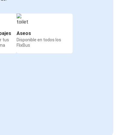
pajes
Aseos
r tus
Disponible en todos los
rma
FlixBus