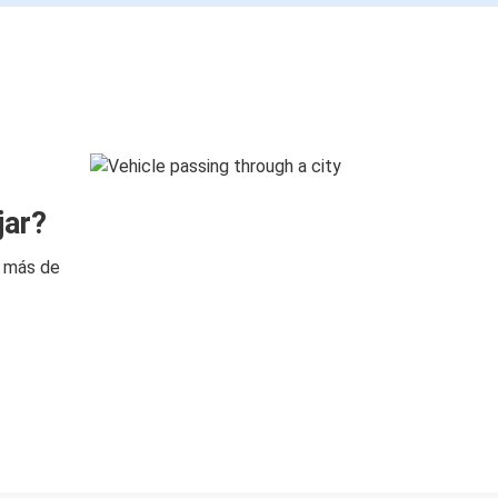
jar?
n más de