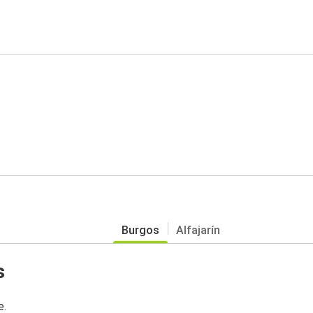
Burgos
Alfajarín
s
e.