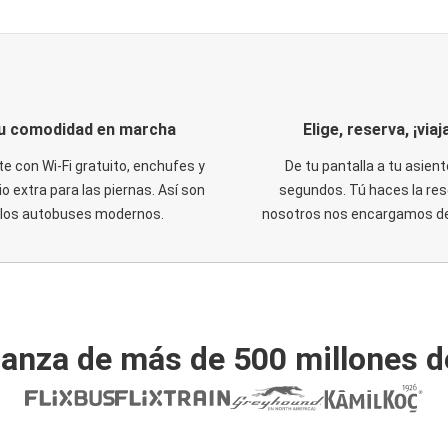
u comodidad en marcha
Elige, reserva, ¡viaja
te con Wi-Fi gratuito, enchufes y
De tu pantalla a tu asient
o extra para las piernas. Así son
segundos. Tú haces la res
los autobuses modernos.
nosotros nos encargamos del
ianza de más de 500 millones d