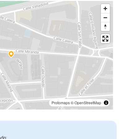
Protomaps
©
OpenStreetMap
odo: