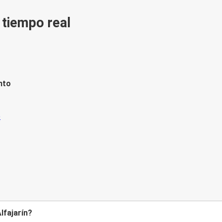
n tiempo real
nto
lfajarín?