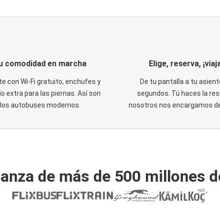
u comodidad en marcha
Elige, reserva, ¡viaja
te con Wi-Fi gratuito, enchufes y
De tu pantalla a tu asient
o extra para las piernas. Así son
segundos. Tú haces la res
los autobuses modernos.
nosotros nos encargamos del
ianza de más de 500 millones d