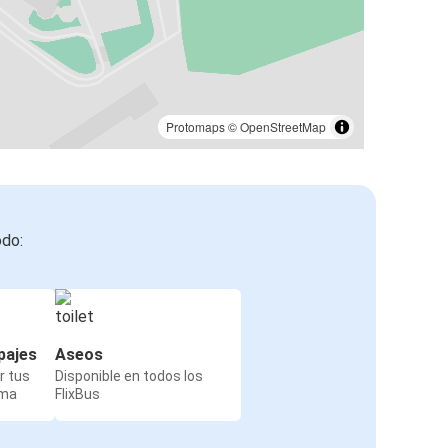
Protomaps
©
OpenStreetMap
odo:
pajes
Aseos
r tus
Disponible en todos los
rma
FlixBus