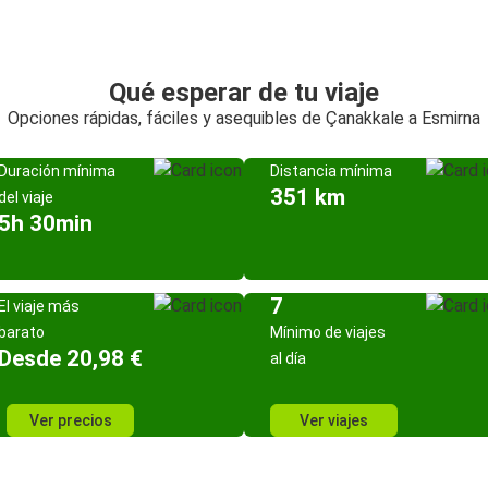
Qué esperar de tu viaje
Opciones rápidas, fáciles y asequibles de Çanakkale a Esmirna
Duración mínima
Distancia mínima
351 km
del viaje
5h 30min
7
El viaje más
barato
Mínimo de viajes
Desde 20,98 €
al día
Ver precios
Ver viajes