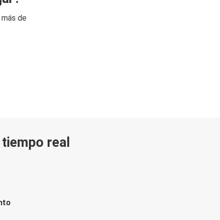
n más de
n tiempo real
nto