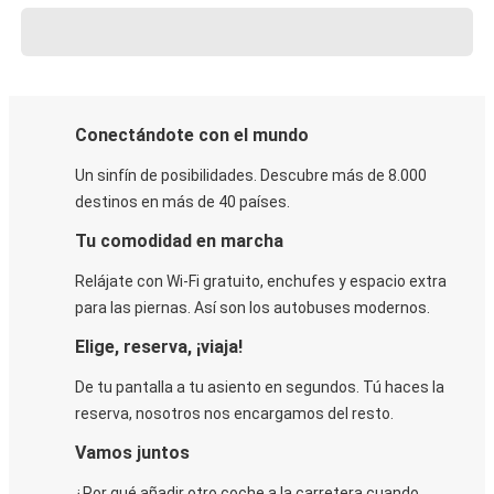
Conectándote con el mundo
Un sinfín de posibilidades. Descubre más de 8.000
destinos en más de 40 países.
Tu comodidad en marcha
Relájate con Wi-Fi gratuito, enchufes y espacio extra
para las piernas. Así son los autobuses modernos.
Elige, reserva, ¡viaja!
De tu pantalla a tu asiento en segundos. Tú haces la
reserva, nosotros nos encargamos del resto.
Vamos juntos
¿Por qué añadir otro coche a la carretera cuando