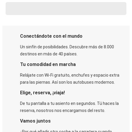
Conectándote con el mundo
Un sinfín de posibilidades. Descubre más de 8.000
destinos en más de 40 países.
Tu comodidad en marcha
Relájate con Wi-Fi gratuito, enchufes y espacio extra
para las piernas. Así son los autobuses modernos.
Elige, reserva, ¡viaja!
De tu pantalla a tu asiento en segundos. Tú haces la
reserva, nosotros nos encargamos del resto.
Vamos juntos
¿Por qué añadir otro coche a la carretera cuando