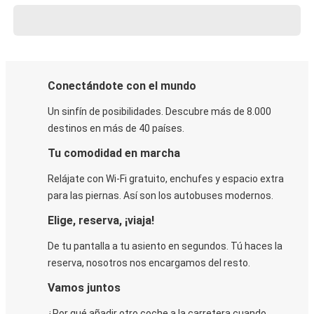
Conectándote con el mundo
Un sinfín de posibilidades. Descubre más de 8.000
destinos en más de 40 países.
Tu comodidad en marcha
Relájate con Wi-Fi gratuito, enchufes y espacio extra
para las piernas. Así son los autobuses modernos.
Elige, reserva, ¡viaja!
De tu pantalla a tu asiento en segundos. Tú haces la
reserva, nosotros nos encargamos del resto.
Vamos juntos
¿Por qué añadir otro coche a la carretera cuando