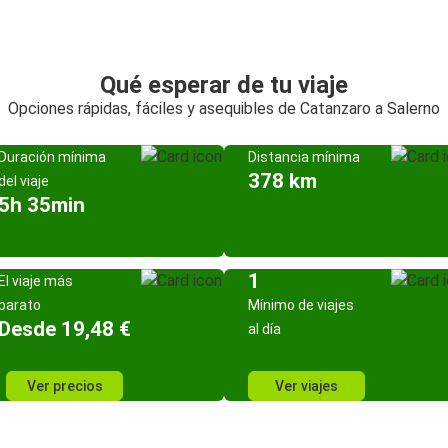
Qué esperar de tu viaje
Opciones rápidas, fáciles y asequibles de Catanzaro a Salerno
Duración mínima
Distancia mínima
378 km
del viaje
5h 35min
1
El viaje más
barato
Mínimo de viajes
Desde 19,48 €
al día
Ver precios
Ver viajes