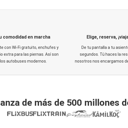
u comodidad en marcha
Elige, reserva, ¡viaja
te con Wi-Fi gratuito, enchufes y
De tu pantalla a tu asient
o extra para las piernas. Así son
segundos. Tú haces la res
los autobuses modernos.
nosotros nos encargamos del
ianza de más de 500 millones d