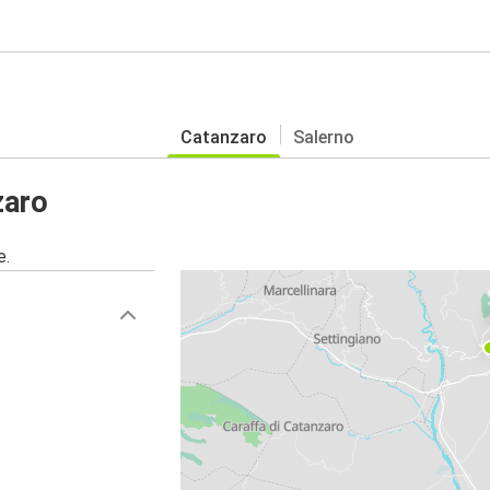
Catanzaro
Salerno
zaro
e.