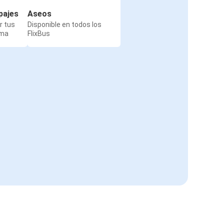
pajes
Aseos
r tus
Disponible en todos los
rma
FlixBus