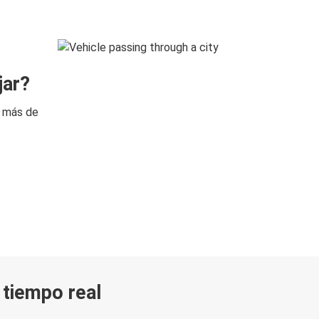
jar?
n más de
n tiempo real