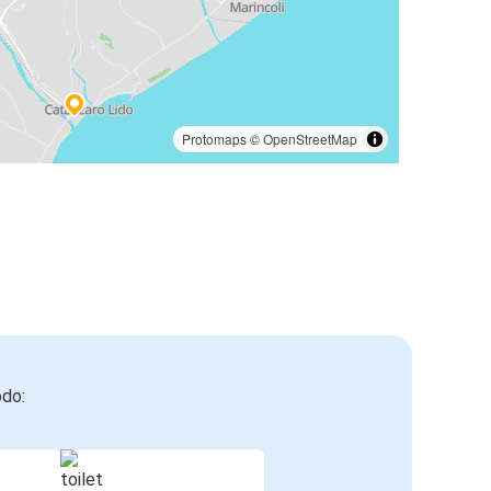
Protomaps
©
OpenStreetMap
odo: