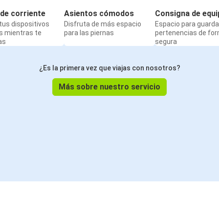
de corriente
Asientos cómodos
Consigna de equi
us dispositivos
Disfruta de más espacio
Espacio para guarda
s mientras te
para las piernas
pertenencias de fo
as
segura
¿Es la primera vez que viajas con nosotros?
Más sobre nuestro servicio