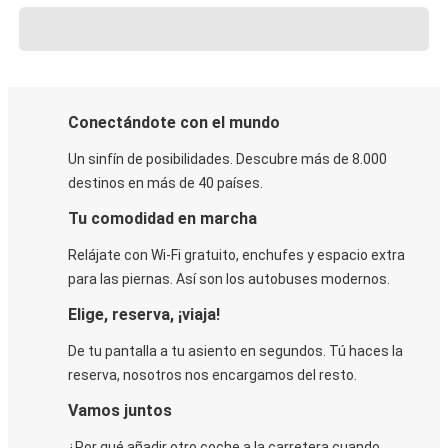
Conectándote con el mundo
Un sinfín de posibilidades. Descubre más de 8.000
destinos en más de 40 países.
Tu comodidad en marcha
Relájate con Wi-Fi gratuito, enchufes y espacio extra
para las piernas. Así son los autobuses modernos.
Elige, reserva, ¡viaja!
De tu pantalla a tu asiento en segundos. Tú haces la
reserva, nosotros nos encargamos del resto.
Vamos juntos
¿Por qué añadir otro coche a la carretera cuando