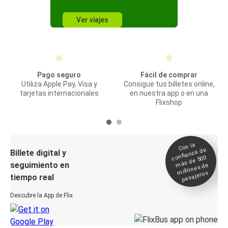
Ver viajes
Pago seguro
Fácil de comprar
Utiliza Apple Pay, Visa y
Consigue tus billetes online,
tarjetas internacionales
en nuestra app o en una
Flixshop
Con la
confianza de
Billete digital y
más de 500
seguimiento en
millones de
pasajeros
tiempo real
Descubre la App de Flix