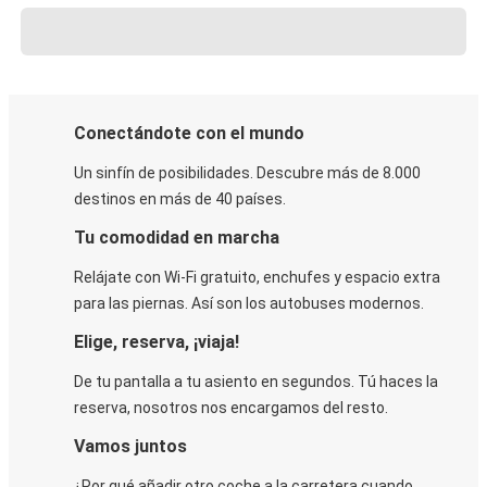
Conectándote con el mundo
Un sinfín de posibilidades. Descubre más de 8.000
destinos en más de 40 países.
Tu comodidad en marcha
Relájate con Wi-Fi gratuito, enchufes y espacio extra
para las piernas. Así son los autobuses modernos.
Elige, reserva, ¡viaja!
De tu pantalla a tu asiento en segundos. Tú haces la
reserva, nosotros nos encargamos del resto.
Vamos juntos
¿Por qué añadir otro coche a la carretera cuando