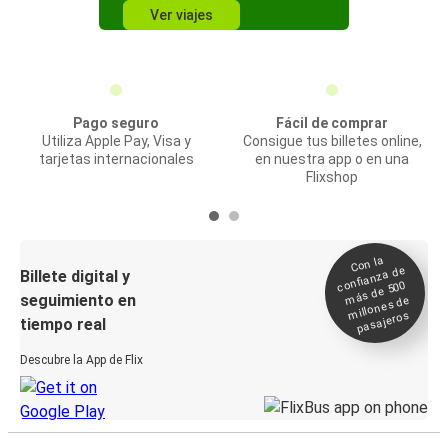
Ver viajes
Pago seguro
Fácil de comprar
Utiliza Apple Pay, Visa y
Consigue tus billetes online,
tarjetas internacionales
en nuestra app o en una
Flixshop
Con la
confianza de
Billete digital y
más de 500
seguimiento en
millones de
pasajeros
tiempo real
Descubre la App de Flix