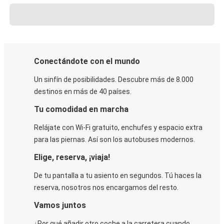
Conectándote con el mundo
Un sinfín de posibilidades. Descubre más de 8.000
destinos en más de 40 países.
Tu comodidad en marcha
Relájate con Wi-Fi gratuito, enchufes y espacio extra
para las piernas. Así son los autobuses modernos.
Elige, reserva, ¡viaja!
De tu pantalla a tu asiento en segundos. Tú haces la
reserva, nosotros nos encargamos del resto.
Vamos juntos
¿Por qué añadir otro coche a la carretera cuando