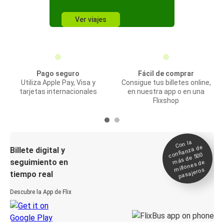
Ver viajes
Pago seguro
Fácil de comprar
Utiliza Apple Pay, Visa y
Consigue tus billetes online,
tarjetas internacionales
en nuestra app o en una
Flixshop
Con la
confianza de
Billete digital y
más de 500
seguimiento en
millones de
pasajeros
tiempo real
Descubre la App de Flix