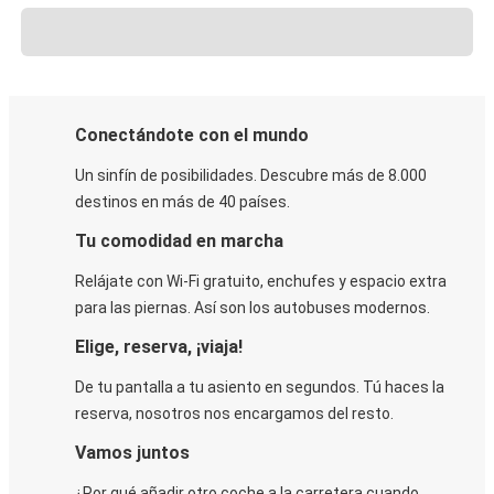
Conectándote con el mundo
Un sinfín de posibilidades. Descubre más de 8.000
destinos en más de 40 países.
Tu comodidad en marcha
Relájate con Wi-Fi gratuito, enchufes y espacio extra
para las piernas. Así son los autobuses modernos.
Elige, reserva, ¡viaja!
De tu pantalla a tu asiento en segundos. Tú haces la
reserva, nosotros nos encargamos del resto.
Vamos juntos
¿Por qué añadir otro coche a la carretera cuando