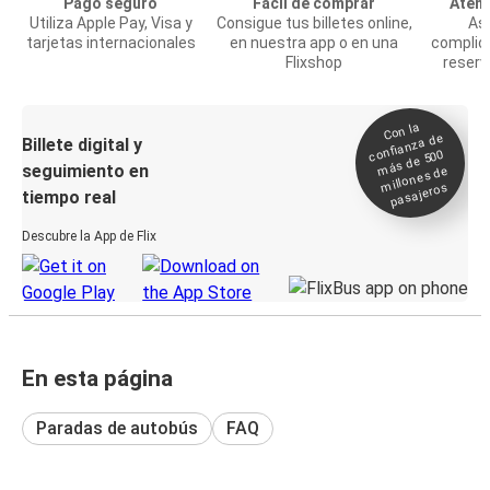
Pago seguro
Fácil de comprar
Atenc
Utiliza Apple Pay, Visa y
Consigue tus billetes online,
Asi
tarjetas internacionales
en nuestra app o en una
complic
Flixshop
reserv
Con la
confianza de
Billete digital y
más de 500
seguimiento en
millones de
pasajeros
tiempo real
Descubre la App de Flix
En esta página
Paradas de autobús
FAQ