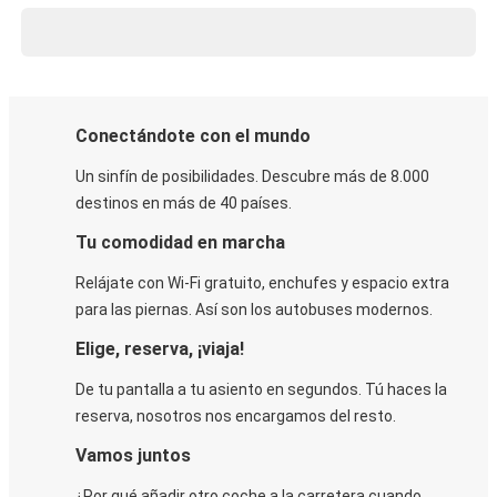
Conectándote con el mundo
Un sinfín de posibilidades. Descubre más de 8.000
destinos en más de 40 países.
Tu comodidad en marcha
Relájate con Wi-Fi gratuito, enchufes y espacio extra
para las piernas. Así son los autobuses modernos.
Elige, reserva, ¡viaja!
De tu pantalla a tu asiento en segundos. Tú haces la
reserva, nosotros nos encargamos del resto.
Vamos juntos
¿Por qué añadir otro coche a la carretera cuando