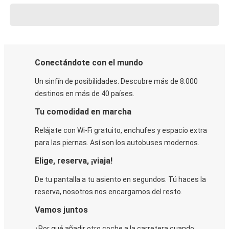
Conectándote con el mundo
Un sinfín de posibilidades. Descubre más de 8.000
destinos en más de 40 países.
Tu comodidad en marcha
Relájate con Wi-Fi gratuito, enchufes y espacio extra
para las piernas. Así son los autobuses modernos.
Elige, reserva, ¡viaja!
De tu pantalla a tu asiento en segundos. Tú haces la
reserva, nosotros nos encargamos del resto.
Vamos juntos
¿Por qué añadir otro coche a la carretera cuando