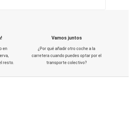
!
Vamos juntos
o en
¿Por qué añadir otro coche a la
erva,
carretera cuando puedes optar por el
 resto.
transporte colectivo?