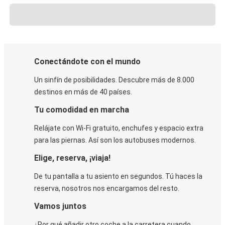
Conectándote con el mundo
Un sinfín de posibilidades. Descubre más de 8.000
destinos en más de 40 países.
Tu comodidad en marcha
Relájate con Wi-Fi gratuito, enchufes y espacio extra
para las piernas. Así son los autobuses modernos.
Elige, reserva, ¡viaja!
De tu pantalla a tu asiento en segundos. Tú haces la
reserva, nosotros nos encargamos del resto.
Vamos juntos
¿Por qué añadir otro coche a la carretera cuando