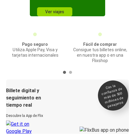
Ver viajes
Pago seguro
Fácil de comprar
Utiliza Apple Pay, Visa y
Consigue tus billetes online,
tarjetas internacionales
en nuestra app o en una
Flixshop
Con la
confianza de
Billete digital y
más de 500
seguimiento en
millones de
pasajeros
tiempo real
Descubre la App de Flix