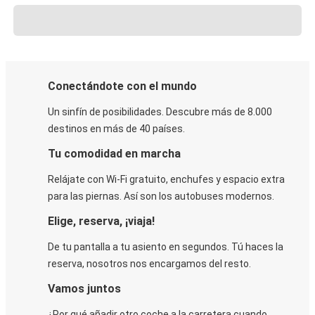
Conectándote con el mundo
Un sinfín de posibilidades. Descubre más de 8.000
destinos en más de 40 países.
Tu comodidad en marcha
Relájate con Wi-Fi gratuito, enchufes y espacio extra
para las piernas. Así son los autobuses modernos.
Elige, reserva, ¡viaja!
De tu pantalla a tu asiento en segundos. Tú haces la
reserva, nosotros nos encargamos del resto.
Vamos juntos
¿Por qué añadir otro coche a la carretera cuando