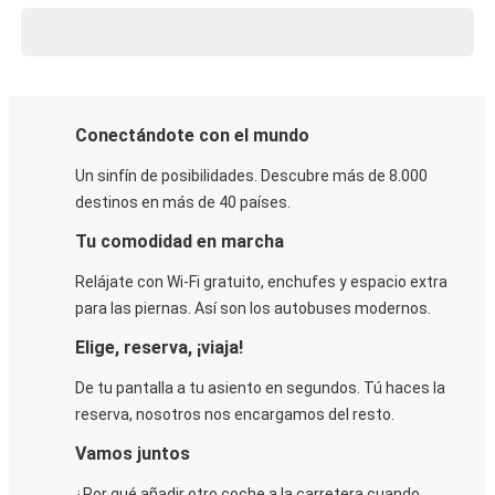
Conectándote con el mundo
Un sinfín de posibilidades. Descubre más de 8.000
destinos en más de 40 países.
Tu comodidad en marcha
Relájate con Wi-Fi gratuito, enchufes y espacio extra
para las piernas. Así son los autobuses modernos.
Elige, reserva, ¡viaja!
De tu pantalla a tu asiento en segundos. Tú haces la
reserva, nosotros nos encargamos del resto.
Vamos juntos
¿Por qué añadir otro coche a la carretera cuando