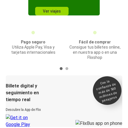
Ver viajes
Pago seguro
Fácil de comprar
Utiliza Apple Pay, Visa y
Consigue tus billetes online,
tarjetas internacionales
en nuestra app o en una
Flixshop
Con la
confianza de
Billete digital y
más de 500
seguimiento en
millones de
pasajeros
tiempo real
Descubre la App de Flix