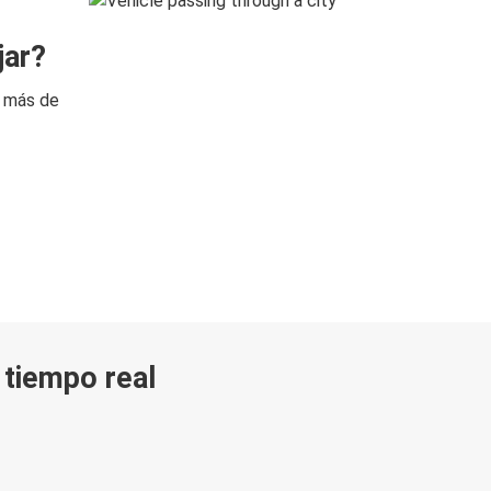
jar?
n más de
n tiempo real