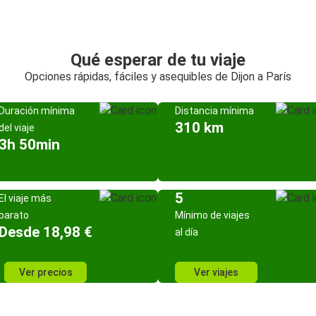
Qué esperar de tu viaje
Opciones rápidas, fáciles y asequibles de Dijon a París
Duración mínima
Distancia mínima
310 km
del viaje
3h 50min
5
El viaje más
barato
Mínimo de viajes
Desde 18,98 €
al día
Ver precios
Ver viajes