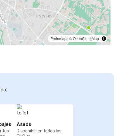
Protomaps
©
OpenStreetMap
odo:
pajes
Aseos
r tus
Disponible en todos los