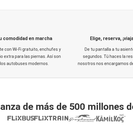
u comodidad en marcha
Elige, reserva, ¡viaja
te con Wi-Fi gratuito, enchufes y
De tu pantalla a tu asient
o extra para las piernas. Así son
segundos. Tú haces la res
los autobuses modernos.
nosotros nos encargamos del
ianza de más de 500 millones d