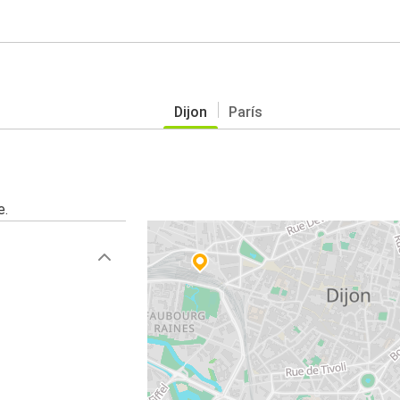
Dijon
París
e.