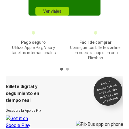
Ver viajes
Pago seguro
Fácil de comprar
Utiliza Apple Pay, Visa y
Consigue tus billetes online,
tarjetas internacionales
en nuestra app o en una
Flixshop
Con la
confianza de
Billete digital y
más de 500
seguimiento en
millones de
pasajeros
tiempo real
Descubre la App de Flix