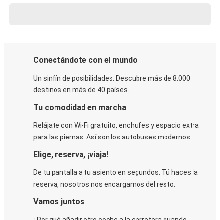
Conectándote con el mundo
Un sinfín de posibilidades. Descubre más de 8.000
destinos en más de 40 países.
Tu comodidad en marcha
Relájate con Wi-Fi gratuito, enchufes y espacio extra
para las piernas. Así son los autobuses modernos.
Elige, reserva, ¡viaja!
De tu pantalla a tu asiento en segundos. Tú haces la
reserva, nosotros nos encargamos del resto.
Vamos juntos
¿Por qué añadir otro coche a la carretera cuando