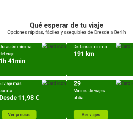
Qué esperar de tu viaje
Opciones rápidas, fáciles y asequibles de Dresde a Berlín
Duración mínima
Distancia mínima
191 km
del viaje
1h 41min
29
El viaje más
barato
Mínimo de viajes
Desde 11,98 €
al día
Ver precios
Ver viajes