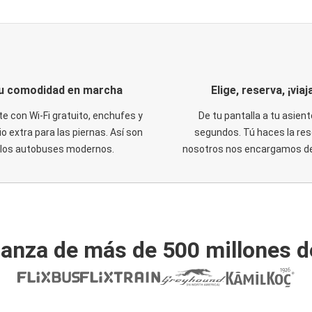
u comodidad en marcha
Elige, reserva, ¡viaja
te con Wi-Fi gratuito, enchufes y
De tu pantalla a tu asient
o extra para las piernas. Así son
segundos. Tú haces la res
los autobuses modernos.
nosotros nos encargamos del
ianza de más de 500 millones d