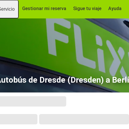
Gestionar mi reserva
Sigue tu viaje
Ayuda
Servicio
utobús de Dresde (Dresden) a Berl