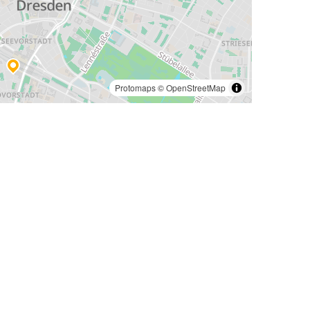
Protomaps
©
OpenStreetMap