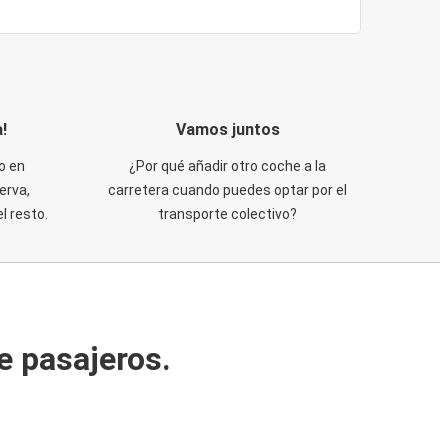
!
Vamos juntos
o en
¿Por qué añadir otro coche a la
erva,
carretera cuando puedes optar por el
 resto.
transporte colectivo?
e pasajeros.