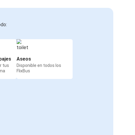
odo:
pajes
Aseos
r tus
Disponible en todos los
rma
FlixBus