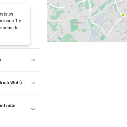
estinos
iciones 1 y
paradas de
)
drich Wolf)
nstraße