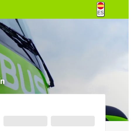
ES
ín