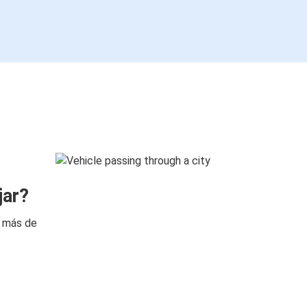
jar?
n más de