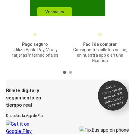
Ver viajes
Pago seguro
Fácil de comprar
Utiliza Apple Pay, Visa y
Consigue tus billetes online,
tarjetas internacionales
en nuestra app o en una
Flixshop
Con la
confianza de
Billete digital y
más de 500
seguimiento en
millones de
pasajeros
tiempo real
Descubre la App de Flix