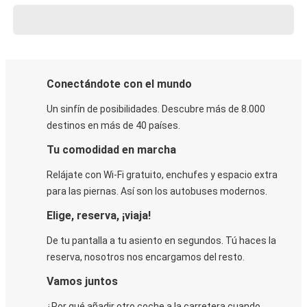
Conectándote con el mundo
Un sinfín de posibilidades. Descubre más de 8.000
destinos en más de 40 países.
Tu comodidad en marcha
Relájate con Wi-Fi gratuito, enchufes y espacio extra
para las piernas. Así son los autobuses modernos.
Elige, reserva, ¡viaja!
De tu pantalla a tu asiento en segundos. Tú haces la
reserva, nosotros nos encargamos del resto.
Vamos juntos
¿Por qué añadir otro coche a la carretera cuando