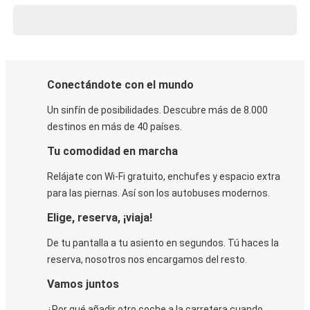
Conectándote con el mundo
Un sinfín de posibilidades. Descubre más de 8.000
destinos en más de 40 países.
Tu comodidad en marcha
Relájate con Wi-Fi gratuito, enchufes y espacio extra
para las piernas. Así son los autobuses modernos.
Elige, reserva, ¡viaja!
De tu pantalla a tu asiento en segundos. Tú haces la
reserva, nosotros nos encargamos del resto.
Vamos juntos
¿Por qué añadir otro coche a la carretera cuando