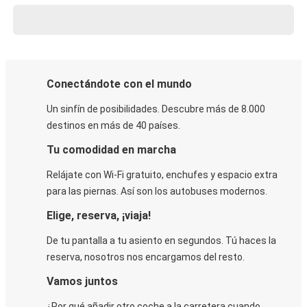
Conectándote con el mundo
Un sinfín de posibilidades. Descubre más de 8.000
destinos en más de 40 países.
Tu comodidad en marcha
Relájate con Wi-Fi gratuito, enchufes y espacio extra
para las piernas. Así son los autobuses modernos.
Elige, reserva, ¡viaja!
De tu pantalla a tu asiento en segundos. Tú haces la
reserva, nosotros nos encargamos del resto.
Vamos juntos
¿Por qué añadir otro coche a la carretera cuando