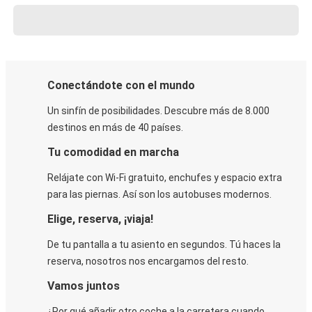
Conectándote con el mundo
Un sinfín de posibilidades. Descubre más de 8.000
destinos en más de 40 países.
Tu comodidad en marcha
Relájate con Wi-Fi gratuito, enchufes y espacio extra
para las piernas. Así son los autobuses modernos.
Elige, reserva, ¡viaja!
De tu pantalla a tu asiento en segundos. Tú haces la
reserva, nosotros nos encargamos del resto.
Vamos juntos
¿Por qué añadir otro coche a la carretera cuando