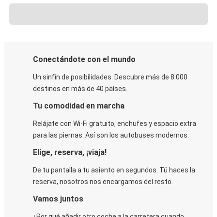
Conectándote con el mundo
Un sinfín de posibilidades. Descubre más de 8.000
destinos en más de 40 países.
Tu comodidad en marcha
Relájate con Wi-Fi gratuito, enchufes y espacio extra
para las piernas. Así son los autobuses modernos.
Elige, reserva, ¡viaja!
De tu pantalla a tu asiento en segundos. Tú haces la
reserva, nosotros nos encargamos del resto.
Vamos juntos
¿Por qué añadir otro coche a la carretera cuando