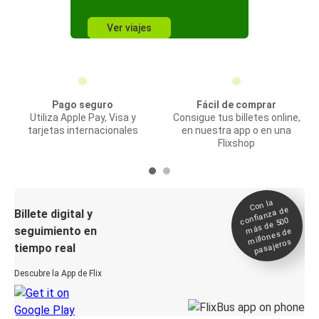
Ver viajes
Pago seguro
Fácil de comprar
Utiliza Apple Pay, Visa y
Consigue tus billetes online,
tarjetas internacionales
en nuestra app o en una
Flixshop
Con la
confianza de
Billete digital y
más de 500
seguimiento en
millones de
pasajeros
tiempo real
Descubre la App de Flix