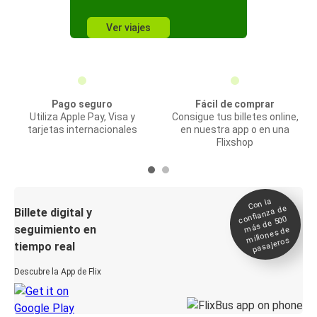
Ver viajes
Pago seguro
Fácil de comprar
Utiliza Apple Pay, Visa y
Consigue tus billetes online,
tarjetas internacionales
en nuestra app o en una
Flixshop
Con la
confianza de
Billete digital y
más de 500
seguimiento en
millones de
pasajeros
tiempo real
Descubre la App de Flix