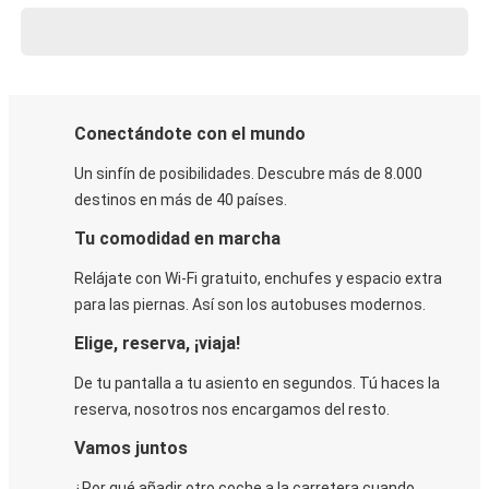
Conectándote con el mundo
Un sinfín de posibilidades. Descubre más de 8.000
destinos en más de 40 países.
Tu comodidad en marcha
Relájate con Wi-Fi gratuito, enchufes y espacio extra
para las piernas. Así son los autobuses modernos.
Elige, reserva, ¡viaja!
De tu pantalla a tu asiento en segundos. Tú haces la
reserva, nosotros nos encargamos del resto.
Vamos juntos
¿Por qué añadir otro coche a la carretera cuando