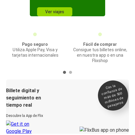
Ver viajes
Pago seguro
Fácil de comprar
Utiliza Apple Pay, Visa y
Consigue tus billetes online,
tarjetas internacionales
en nuestra app o en una
Flixshop
Con la
confianza de
Billete digital y
más de 500
seguimiento en
millones de
pasajeros
tiempo real
Descubre la App de Flix