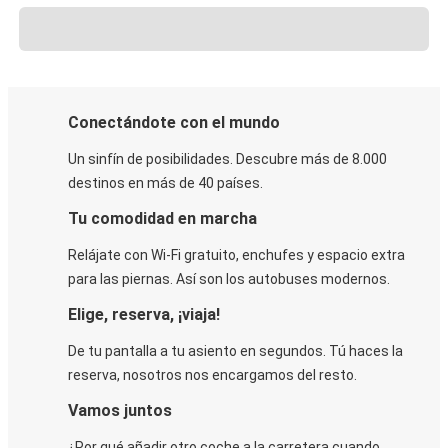
Conectándote con el mundo
Un sinfín de posibilidades. Descubre más de 8.000
destinos en más de 40 países.
Tu comodidad en marcha
Relájate con Wi-Fi gratuito, enchufes y espacio extra
para las piernas. Así son los autobuses modernos.
Elige, reserva, ¡viaja!
De tu pantalla a tu asiento en segundos. Tú haces la
reserva, nosotros nos encargamos del resto.
Vamos juntos
¿Por qué añadir otro coche a la carretera cuando