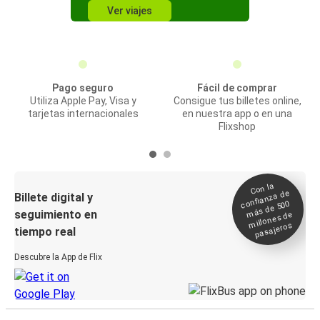
Ver viajes
Pago seguro
Fácil de comprar
Utiliza Apple Pay, Visa y
Consigue tus billetes online,
tarjetas internacionales
en nuestra app o en una
Flixshop
Con la
confianza de
Billete digital y
más de 500
seguimiento en
millones de
pasajeros
tiempo real
Descubre la App de Flix