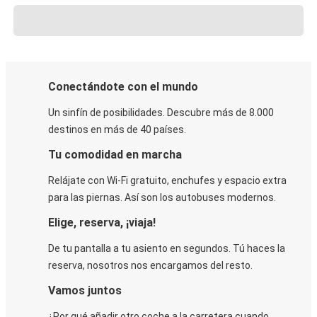
Conectándote con el mundo
Un sinfín de posibilidades. Descubre más de 8.000
destinos en más de 40 países.
Tu comodidad en marcha
Relájate con Wi-Fi gratuito, enchufes y espacio extra
para las piernas. Así son los autobuses modernos.
Elige, reserva, ¡viaja!
De tu pantalla a tu asiento en segundos. Tú haces la
reserva, nosotros nos encargamos del resto.
Vamos juntos
¿Por qué añadir otro coche a la carretera cuando