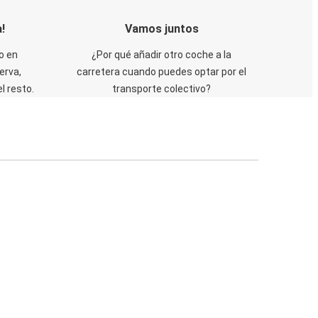
!
Vamos juntos
o en
¿Por qué añadir otro coche a la
erva,
carretera cuando puedes optar por el
 resto.
transporte colectivo?