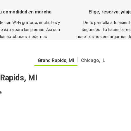
u comodidad en marcha
Elige, reserva, ¡viaja
te con Wi-Fi gratuito, enchufes y
De tu pantalla a tu asient
o extra para las piernas. Así son
segundos. Tú haces la res
los autobuses modernos.
nosotros nos encargamos del
Grand Rapids, MI
Chicago, IL
Rapids, MI
e.