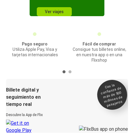
Ver viajes
Pago seguro
Fácil de comprar
Utiliza Apple Pay, Visa y
Consigue tus billetes online,
tarjetas internacionales
en nuestra app o en una
Flixshop
Con la
confianza de
Billete digital y
más de 500
seguimiento en
millones de
pasajeros
tiempo real
Descubre la App de Flix