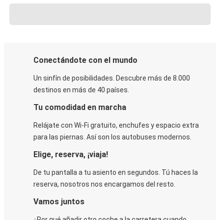
Conectándote con el mundo
Un sinfín de posibilidades. Descubre más de 8.000
destinos en más de 40 países.
Tu comodidad en marcha
Relájate con Wi-Fi gratuito, enchufes y espacio extra
para las piernas. Así son los autobuses modernos.
Elige, reserva, ¡viaja!
De tu pantalla a tu asiento en segundos. Tú haces la
reserva, nosotros nos encargamos del resto.
Vamos juntos
¿Por qué añadir otro coche a la carretera cuando