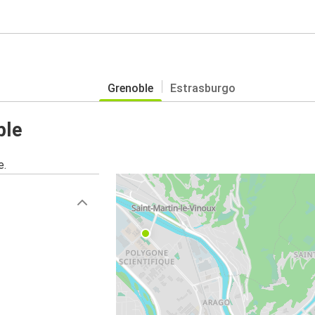
Grenoble
Estrasburgo
ble
e.