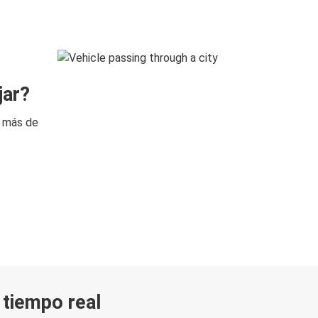
jar?
n más de
n tiempo real