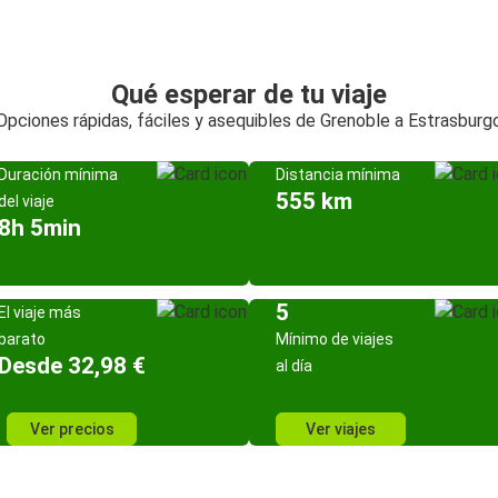
Qué esperar de tu viaje
Opciones rápidas, fáciles y asequibles de Grenoble a Estrasburg
Duración mínima
Distancia mínima
555 km
del viaje
8h 5min
5
El viaje más
barato
Mínimo de viajes
Desde 32,98 €
al día
Ver precios
Ver viajes