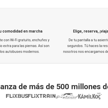
u comodidad en marcha
Elige, reserva, ¡viaja
te con Wi-Fi gratuito, enchufes y
De tu pantalla a tu asient
o extra para las piernas. Así son
segundos. Tú haces la res
los autobuses modernos.
nosotros nos encargamos del
ianza de más de 500 millones d