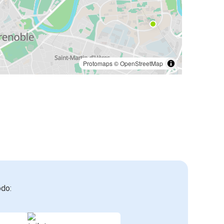
Protomaps
©
OpenStreetMap
odo: