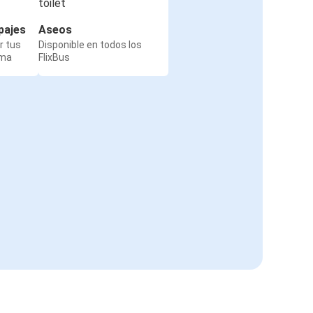
pajes
Aseos
r tus
Disponible en todos los
rma
FlixBus