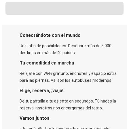
Conectándote con el mundo
Un sinfín de posibilidades. Descubre más de 8.000
destinos en más de 40 países.
Tu comodidad en marcha
Relájate con Wi-Fi gratuito, enchufes y espacio extra
para las piernas. Así son los autobuses modernos.
Elige, reserva, ¡viaja!
De tu pantalla a tu asiento en segundos. Tú haces la
reserva, nosotros nos encargamos del resto.
Vamos juntos
¿Por qué añadir otro coche a la carretera cuando