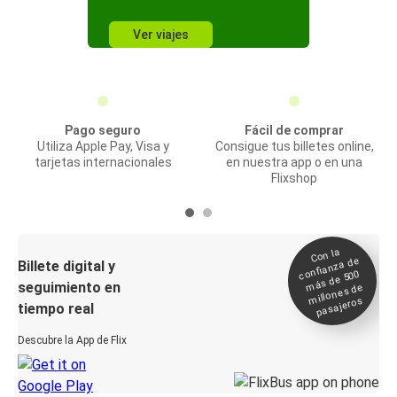
Ver viajes
Pago seguro
Fácil de comprar
Utiliza Apple Pay, Visa y
Consigue tus billetes online,
tarjetas internacionales
en nuestra app o en una
Flixshop
Con la
confianza de
Billete digital y
más de 500
seguimiento en
millones de
pasajeros
tiempo real
Descubre la App de Flix