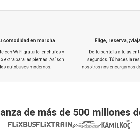
u comodidad en marcha
Elige, reserva, ¡viaja
te con Wi-Fi gratuito, enchufes y
De tu pantalla a tu asient
o extra para las piernas. Así son
segundos. Tú haces la res
los autobuses modernos.
nosotros nos encargamos del
ianza de más de 500 millones d