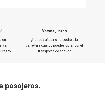
!
Vamos juntos
o en
¿Por qué añadir otro coche a la
erva,
carretera cuando puedes optar por el
 resto.
transporte colectivo?
e pasajeros.