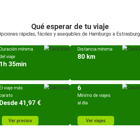
Qué esperar de tu viaje
pciones rápidas, fáciles y asequibles de Hamburgo a Estrasbur
Duración mínima
Distancia mínima
80 km
del viaje
1h 35min
6
El viaje más
barato
Mínimo de viajes
Desde 41,97 €
al día
Ver precios
Ver viajes