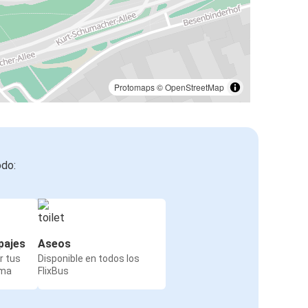
Protomaps
©
OpenStreetMap
odo:
pajes
Aseos
r tus
Disponible en todos los
rma
FlixBus