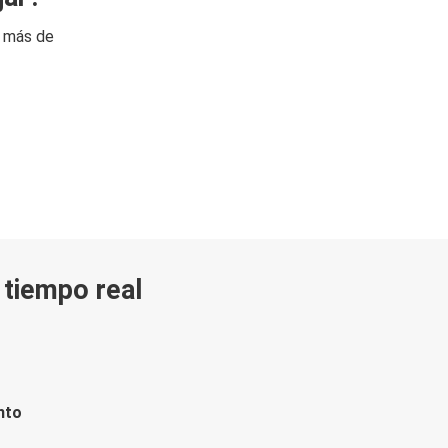
n más de
n tiempo real
nto