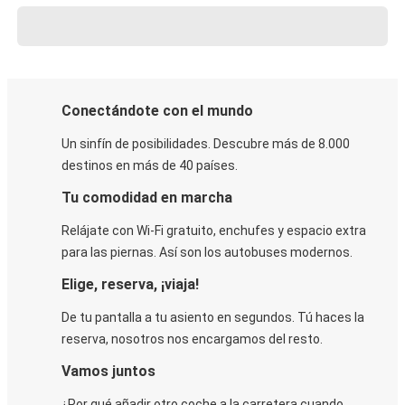
Conectándote con el mundo
Un sinfín de posibilidades. Descubre más de 8.000
destinos en más de 40 países.
Tu comodidad en marcha
Relájate con Wi-Fi gratuito, enchufes y espacio extra
para las piernas. Así son los autobuses modernos.
Elige, reserva, ¡viaja!
De tu pantalla a tu asiento en segundos. Tú haces la
reserva, nosotros nos encargamos del resto.
Vamos juntos
¿Por qué añadir otro coche a la carretera cuando