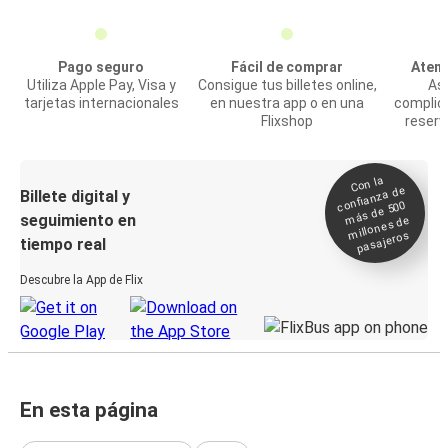
Pago seguro
Fácil de comprar
Atenc
Utiliza Apple Pay, Visa y
Consigue tus billetes online,
Asi
tarjetas internacionales
en nuestra app o en una
complic
Flixshop
reserv
Con la
confianza de
Billete digital y
más de 500
seguimiento en
millones de
pasajeros
tiempo real
Descubre la App de Flix
En esta página