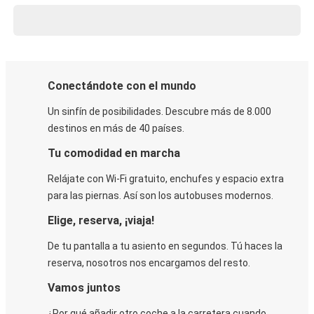
Conectándote con el mundo
Un sinfín de posibilidades. Descubre más de 8.000
destinos en más de 40 países.
Tu comodidad en marcha
Relájate con Wi-Fi gratuito, enchufes y espacio extra
para las piernas. Así son los autobuses modernos.
Elige, reserva, ¡viaja!
De tu pantalla a tu asiento en segundos. Tú haces la
reserva, nosotros nos encargamos del resto.
Vamos juntos
¿Por qué añadir otro coche a la carretera cuando