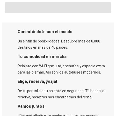
Conectándote con el mundo
Un sinfín de posibilidades. Descubre más de 8.000
destinos en más de 40 países.
Tu comodidad en marcha
Relájate con Wi-Fi gratuito, enchufes y espacio extra
para las piernas. Así son los autobuses modernos.
Elige, reserva, ¡viaja!
De tu pantalla a tu asiento en segundos. Tú haces la
reserva, nosotros nos encargamos del resto.
Vamos juntos
¿Por qué añadir otro coche a la carretera cuando