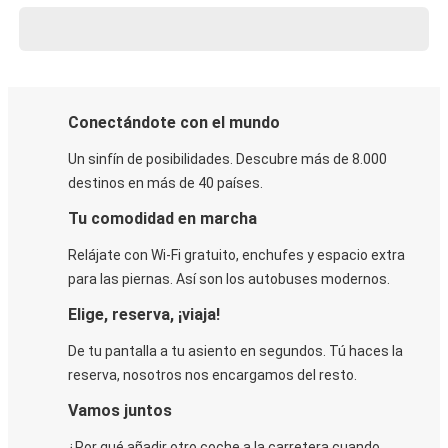
Conectándote con el mundo
Un sinfín de posibilidades. Descubre más de 8.000
destinos en más de 40 países.
Tu comodidad en marcha
Relájate con Wi-Fi gratuito, enchufes y espacio extra
para las piernas. Así son los autobuses modernos.
Elige, reserva, ¡viaja!
De tu pantalla a tu asiento en segundos. Tú haces la
reserva, nosotros nos encargamos del resto.
Vamos juntos
¿Por qué añadir otro coche a la carretera cuando