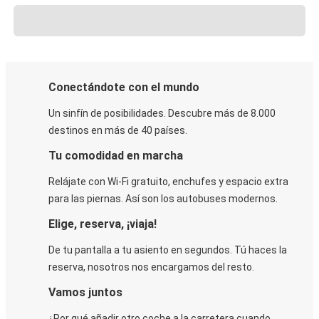
Conectándote con el mundo
Un sinfín de posibilidades. Descubre más de 8.000
destinos en más de 40 países.
Tu comodidad en marcha
Relájate con Wi-Fi gratuito, enchufes y espacio extra
para las piernas. Así son los autobuses modernos.
Elige, reserva, ¡viaja!
De tu pantalla a tu asiento en segundos. Tú haces la
reserva, nosotros nos encargamos del resto.
Vamos juntos
¿Por qué añadir otro coche a la carretera cuando