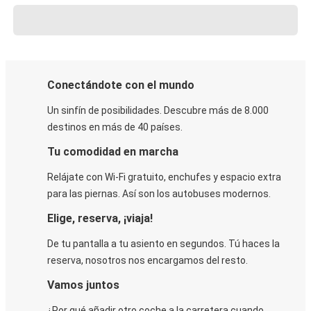
Conectándote con el mundo
Un sinfín de posibilidades. Descubre más de 8.000
destinos en más de 40 países.
Tu comodidad en marcha
Relájate con Wi-Fi gratuito, enchufes y espacio extra
para las piernas. Así son los autobuses modernos.
Elige, reserva, ¡viaja!
De tu pantalla a tu asiento en segundos. Tú haces la
reserva, nosotros nos encargamos del resto.
Vamos juntos
¿Por qué añadir otro coche a la carretera cuando