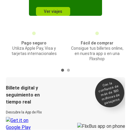
Ver viajes
Pago seguro
Fácil de comprar
Utiliza Apple Pay, Visa y
Consigue tus billetes online,
tarjetas internacionales
en nuestra app o en una
Flixshop
Con la
confianza de
Billete digital y
más de 500
seguimiento en
millones de
pasajeros
tiempo real
Descubre la App de Flix