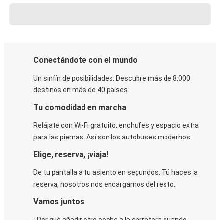
Conectándote con el mundo
Un sinfín de posibilidades. Descubre más de 8.000
destinos en más de 40 países.
Tu comodidad en marcha
Relájate con Wi-Fi gratuito, enchufes y espacio extra
para las piernas. Así son los autobuses modernos.
Elige, reserva, ¡viaja!
De tu pantalla a tu asiento en segundos. Tú haces la
reserva, nosotros nos encargamos del resto.
Vamos juntos
¿Por qué añadir otro coche a la carretera cuando