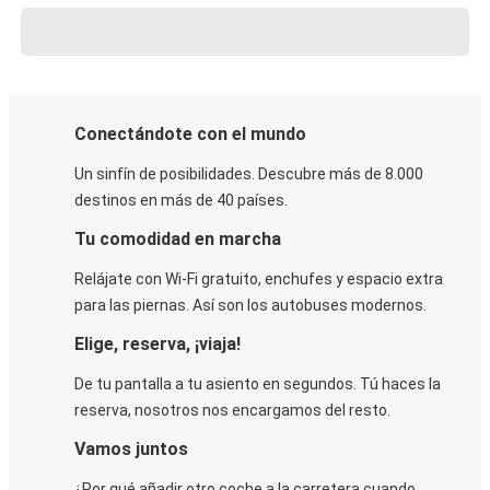
Conectándote con el mundo
Un sinfín de posibilidades. Descubre más de 8.000
destinos en más de 40 países.
Tu comodidad en marcha
Relájate con Wi-Fi gratuito, enchufes y espacio extra
para las piernas. Así son los autobuses modernos.
Elige, reserva, ¡viaja!
De tu pantalla a tu asiento en segundos. Tú haces la
reserva, nosotros nos encargamos del resto.
Vamos juntos
¿Por qué añadir otro coche a la carretera cuando