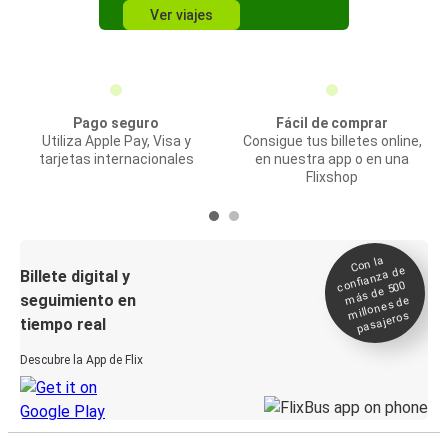
Ver viajes
Pago seguro
Fácil de comprar
Utiliza Apple Pay, Visa y
Consigue tus billetes online,
tarjetas internacionales
en nuestra app o en una
Flixshop
Con la
confianza de
Billete digital y
más de 500
seguimiento en
millones de
pasajeros
tiempo real
Descubre la App de Flix