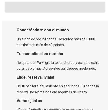
Conectándote con el mundo
Un sinfín de posibilidades. Descubre más de 8.000
destinos en más de 40 países.
Tu comodidad en marcha
Relájate con Wi-Fi gratuito, enchufes y espacio extra
para las piernas. Así son los autobuses modernos.
Elige, reserva, ¡viaja!
De tu pantalla a tu asiento en segundos. Tú haces la
reserva, nosotros nos encargamos del resto.
Vamos juntos
¿Por qué añadir otro coche a la carretera cuando