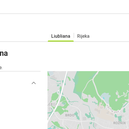
Liubliana
Rijeka
ana
e.