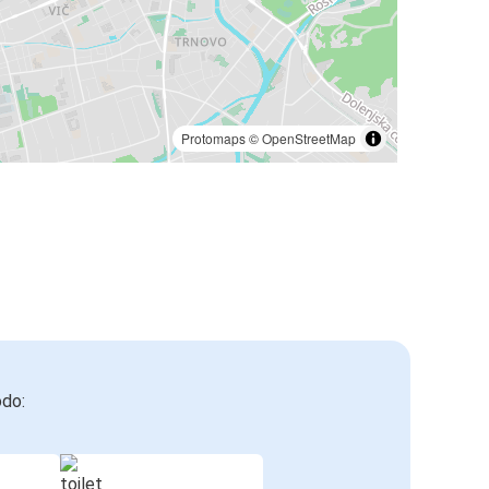
Protomaps
©
OpenStreetMap
odo: