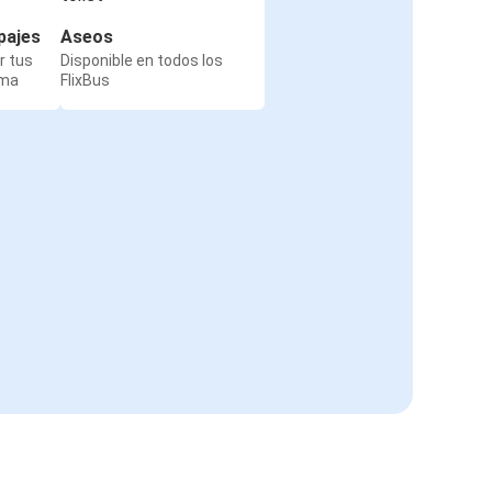
pajes
Aseos
r tus
Disponible en todos los
rma
FlixBus