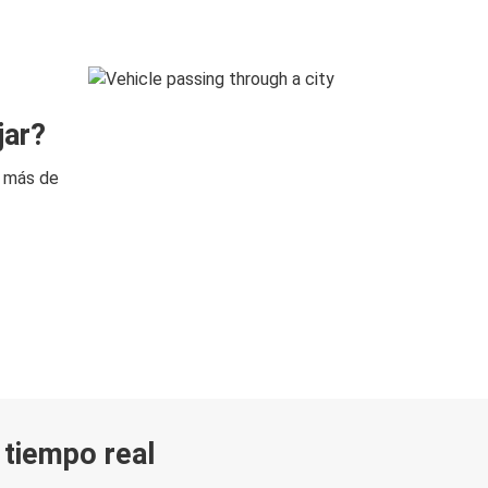
jar?
n más de
n tiempo real