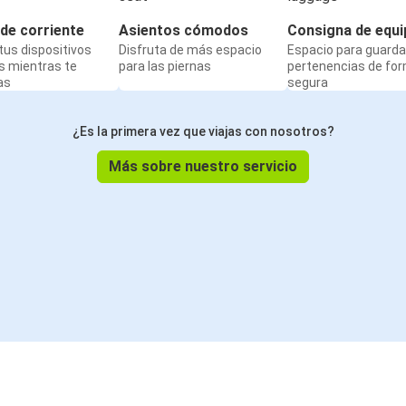
de corriente
Asientos cómodos
Consigna de equi
us dispositivos
Disfruta de más espacio
Espacio para guarda
s mientras te
para las piernas
pertenencias de fo
as
segura
¿Es la primera vez que viajas con nosotros?
Más sobre nuestro servicio