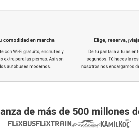
u comodidad en marcha
Elige, reserva, ¡viaja
te con Wi-Fi gratuito, enchufes y
De tu pantalla a tu asient
o extra para las piernas. Así son
segundos. Tú haces la res
los autobuses modernos.
nosotros nos encargamos del
ianza de más de 500 millones d