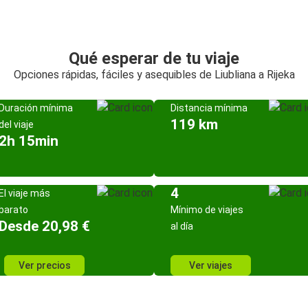
Qué esperar de tu viaje
Opciones rápidas, fáciles y asequibles de Liubliana a Rijeka
Duración mínima
Distancia mínima
119 km
del viaje
2h 15min
4
El viaje más
barato
Mínimo de viajes
Desde 20,98 €
al día
Ver precios
Ver viajes