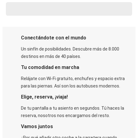
Conectándote con el mundo
Un sinfín de posibilidades. Descubre más de 8.000
destinos en más de 40 países.
Tu comodidad en marcha
Relájate con Wi-Fi gratuito, enchufes y espacio extra
para las piernas. Así son los autobuses modernos.
Elige, reserva, ¡viaja!
De tu pantalla a tu asiento en segundos. Tú haces la
reserva, nosotros nos encargamos del resto.
Vamos juntos
¿Por qué añadir otro coche a la carretera cuando