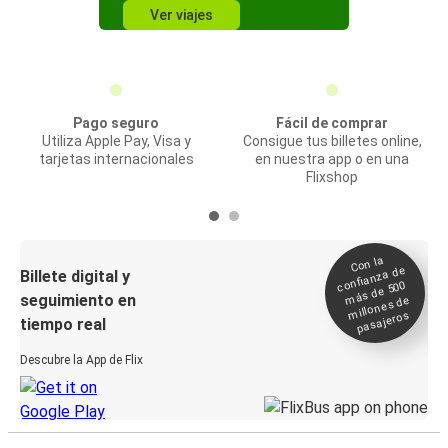
Ver viajes
Pago seguro
Fácil de comprar
Utiliza Apple Pay, Visa y
Consigue tus billetes online,
tarjetas internacionales
en nuestra app o en una
Flixshop
Con la
confianza de
Billete digital y
más de 500
seguimiento en
millones de
pasajeros
tiempo real
Descubre la App de Flix